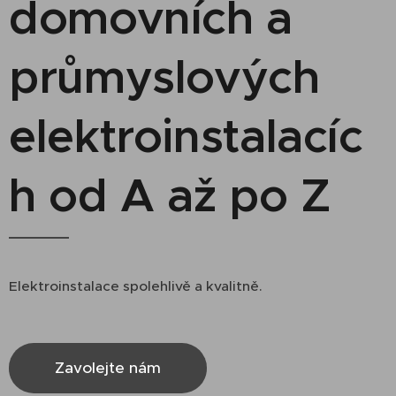
domovních a
průmyslových
elektroinstalacíc
h od A až po Z
Elektroinstalace spolehlivě a kvalitně.
Zavolejte nám