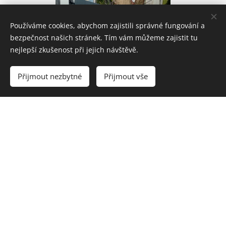
Používáme cookies, abychom zajistili správné fungování a
bezpečnost našich stránek. Tím vám můžeme zajistit tu
nejlepší zkušenost při jejich návštěvě.
Přijmout nezbytné
Přijmout vše
Rodinný dům, Vítějeves
Kompletní zpracování projektové dokumentace včetně
elektroinstalace a hromosvodu
orientační cena: cca 250 000 Kč