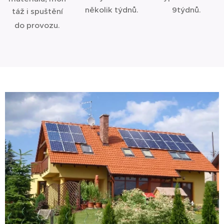
několik týdnů.
9týdnů.
táž i spuštění
do provozu.