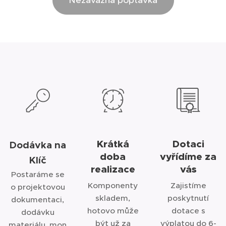
Nezávazná poptávka
Krátká
Dotaci
Dodávka na
doba
vyřídíme za
Klíč
realizace
vás
Postaráme se
Komponenty
Zajistíme
o projektovou
skladem,
poskytnutí
dokumentaci,
hotovo může
dotace s
dodávku
být už za
výplatou do 6-
materiálu, mon