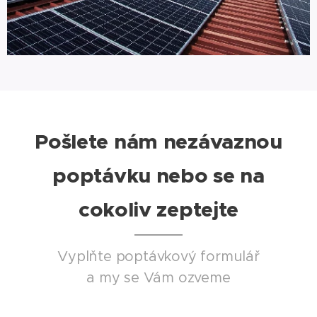
Pošlete nám nezávaznou
poptávku nebo se na
cokoliv zeptejte
Vyplňte poptávkový formulář
a my se Vám ozveme