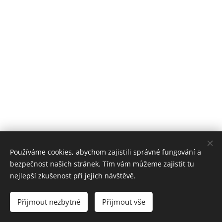
Používáme cookies, abychom zajistili správné fungování a
bezpečnost našich stránek. Tím vám můžeme zajistit tu
nejlepší zkušenost při jejich návštěvě.
© 2026 Všechna práva
D.K.D. Elektroinstalace s.r.o.
vyhrazena
Přijmout nezbytné
Přijmout vše
Cookies